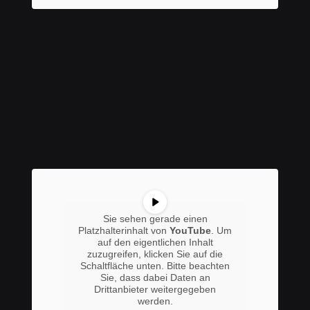
Sie sehen gerade einen
Platzhalterinhalt von
YouTube
. Um
auf den eigentlichen Inhalt
zuzugreifen, klicken Sie auf die
Schaltfläche unten. Bitte beachten
Sie, dass dabei Daten an
Drittanbieter weitergegeben
werden.